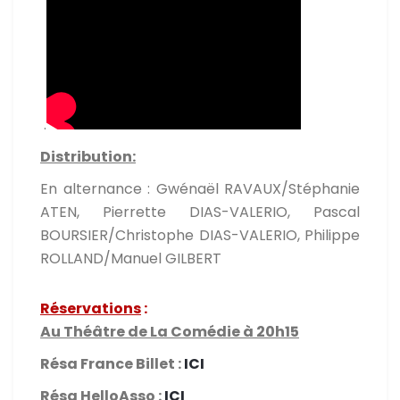
.
Distribution:
En alternance : Gwénaël RAVAUX/Stéphanie
ATEN, Pierrette DIAS-VALERIO, Pascal
BOURSIER/Christophe DIAS-VALERIO, Philippe
ROLLAND/Manuel GILBERT
Réservations
:
Au Théâtre de La Comédie à 20h15
Résa France Billet :
ICI
Résa HelloAsso :
ICI